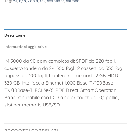
Tag:
A3
,
B/N
,
Copia
,
fax
,
scansione
,
stampa
Descrizione
Informazioni aggiuntive
IM 9000 da 90 ppm completa di: SPDF da 220 fogli,
cassetto tandem da 2×1.550 fogli, 2 cassetti da 550 fogli,
bypass da 100 fogli, fronteretro, memoria 2 GB, HDD
320 GB, interfaccia Ethernet 1.000 Base-T/100Base-
TX/10Base-T, PCL5e/6, PDF Direct, Smart Operation
Panel reclinabile con LCD a colori touch da 10,1 pollici,
slot per memorie USB/SD.
PRODOTTI CORRELATI