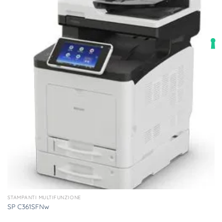
STAMPANTI MULTIFUNZIONE
SP C361SFNw