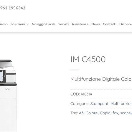
0961 1956342
siamo
Soluzioni
Noleggio Facile
Servizi
Assistenza
News
Contatti
Dicono 
IM C4500
Multifunzione Digitale Colo
COD:
418314
Categorie:
Stampanti Multifunzio
Tag:
A3
,
Colore
,
Copia
,
fax
,
scans