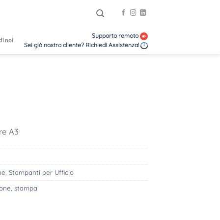
Supporto remoto
di noi
Sei già nostro cliente? Richiedi Assistenza!
re A3
ne
,
Stampanti per Ufficio
ione
,
stampa