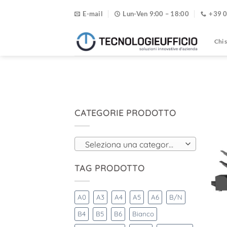
Salta
E-mail
Lun-Ven 9:00 – 18:00
+39 
ai
contenuti
Chi 
CATEGORIE PRODOTTO
Seleziona una categoria
TAG PRODOTTO
A0
A3
A4
A5
A6
B/N
B4
B5
B6
Bianco