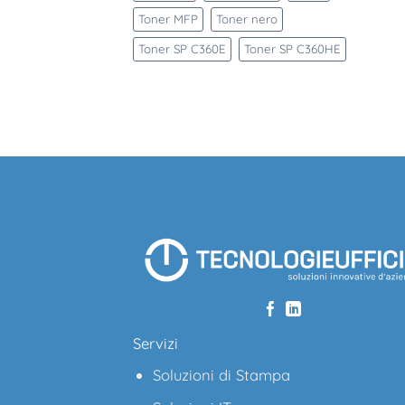
Toner MFP
Toner nero
Toner SP C360E
Toner SP C360HE
Servizi
Soluzioni di Stampa