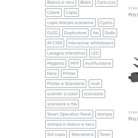
Bianco e nero
Black
Cartuccia
STAM
Colore
Copia
Pro 
copia stampa scansione
Cyano
DLED
Duplicatore
fax
Giallo
IM C530
Interactive Whiteboard
Lavagna interattiva
LED
Magenta
MFP
multifunzione
Nero
Printer
Printer e Scansione
ricoh
scanner a colori
scansione
scansione e fax
STAM
Smart Operation Panel
stampa
Pro 
stampa in bianco e nero
Std copia
Telecamera
Toner