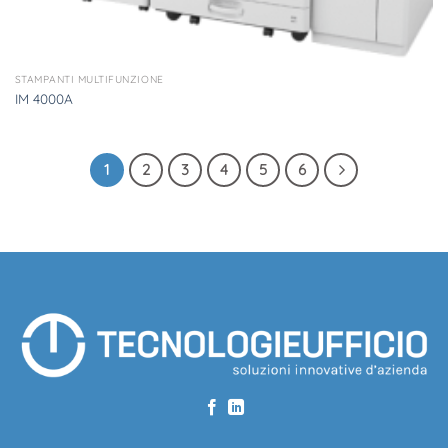
STAMPANTI MULTIFUNZIONE
IM 4000A
1
2
3
4
5
6