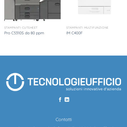
STAMPANTI CUTSHEET
STAMPANTI MULTIFUNZIONE
Pro C5310S da 80 ppm
IM C400F
Contatti