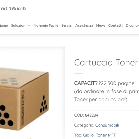
0961 1956342
siamo
Soluzioni
Noleggio Facile
Servizi
Assistenza
News
Contatti
Dicono 
Cartuccia Toner
CAPACIT?:
?22.500 pagine
(da ordinare in fase di pri
Toner per ogni colore)
COD:
842284
Categoria:
Consumabili
Tag:
Giallo
,
Toner MFP