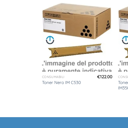
€
122.00
CONSUMABILI
CONS
Ciano da
Tone
Toner Nero IM C530
di prima
IM35