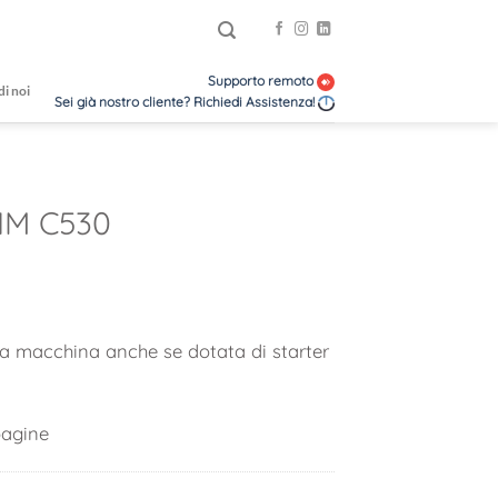
Supporto remoto
di noi
Sei già nostro cliente? Richiedi Assistenza!
IM C530
 la macchina anche se dotata di starter
agine