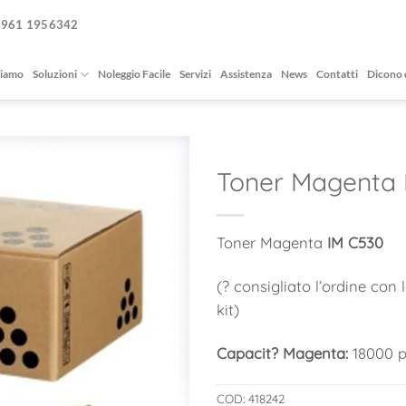
0961 1956342
siamo
Soluzioni
Noleggio Facile
Servizi
Assistenza
News
Contatti
Dicono 
Toner Magenta 
Toner Magenta
IM C530
(? consigliato l’ordine con
kit)
Capacit? Magenta:
18000 p
COD:
418242