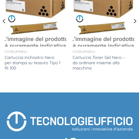
CONSUMABILI
CONSUMABILI
Cartuccia inchiostro Nero
Cartuccia Toner Gel Nero –
per stampa su tessuto Tipo 1
da ordinare insieme alla
Ri 100
macchina