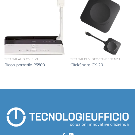
SISTEMI AUDIOVISIVI
SISTEMI DI VIDEOCONFERENZA
Ricoh portatile P3500
ClickShare CX-20