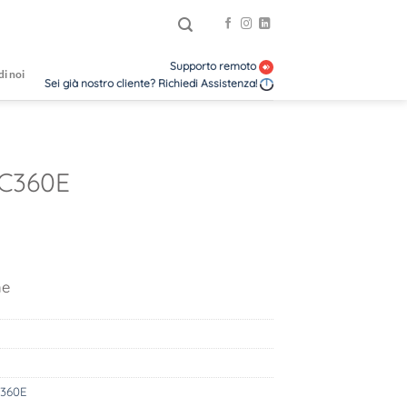
Supporto remoto
di noi
Sei già nostro cliente? Richiedi Assistenza!
 C360E
ne
C360E