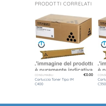
PRODOTTI CORRELATI
€
0.00
CONSUMABILI
CONS
Cartuccia Toner Tipo IM
Cartu
IM 600
C400
C35