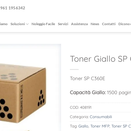
0961 1956342
siamo
Soluzioni
Noleggio Facile
Servizi
Assistenza
News
Contatti
Dicono 
Toner Giallo SP
Toner SP C360E
Capacità Giallo:
1500 pagi
COD:
408191
Categoria:
Consumabili
Tag:
Giallo
,
Toner MFP
,
Toner SP 