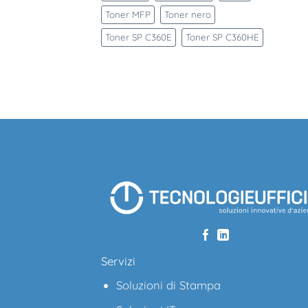
Toner MFP
Toner nero
Toner SP C360E
Toner SP C360HE
Servizi
Soluzioni di Stampa