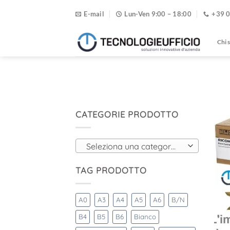
Salta
E-mail
Lun-Ven 9:00 – 18:00
+39 
ai
contenuti
Chi 
CATEGORIE PRODOTTO
Seleziona una categoria
TAG PRODOTTO
A0
A3
A4
A5
A6
B/N
B4
B5
B6
Bianco