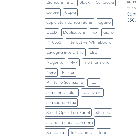
Bianco e nero
Black
Cartuccia
CONS
Colore
Copia
Cart
C30
copia stampa scansione
Cyano
DLED
Duplicatore
fax
Giallo
IM C530
Interactive Whiteboard
Lavagna interattiva
LED
Magenta
MFP
multifunzione
Nero
Printer
Printer e Scansione
ricoh
scanner a colori
scansione
scansione e fax
Smart Operation Panel
stampa
stampa in bianco e nero
Std copia
Telecamera
Toner