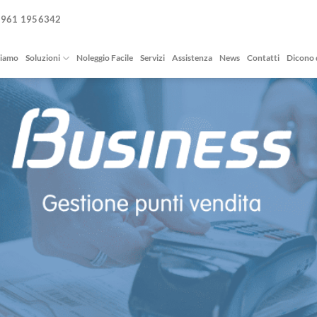
0961 1956342
siamo
Soluzioni
Noleggio Facile
Servizi
Assistenza
News
Contatti
Dicono 