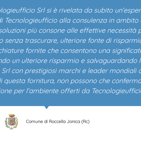
ufficio Srl si è rivelata da subito un’esperien
Tecnologieufficio alla consulenza in ambito az
luzioni più consone alle effettive necessità p
nza trascurare, ulteriore fonte di risparmio, l
iature fornite che consentono una significativa
un ulteriore risparmio e salvaguardando l’a
rl con prestigiosi marchi e leader mondiali com
uesta fornitura, non possono che confermare l
ne per l’ambiente offerti da Tecnologieufficio Sr
Comune di Roccella Jonica (Rc)