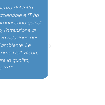
za del tutto
"La professionali
iendale e IT ha
comune di Semin
roducendo quindi
operatori dell'azi
’attenzione ai
e delle stampanti
 riduzione dei
mbiente. Le
e Dell, Ricoh,
a qualità,
l.”