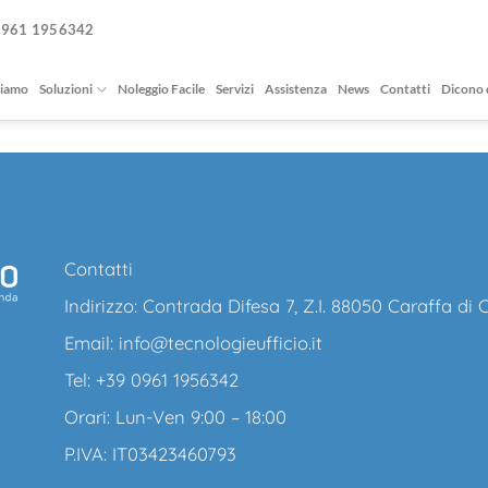
0961 1956342
siamo
Soluzioni
Noleggio Facile
Servizi
Assistenza
News
Contatti
Dicono 
Contatti
Indirizzo: Contrada Difesa 7, Z.I. 88050 Caraffa di
Email:
info@tecnologieufficio.it
Tel: +39 0961 1956342
Orari: Lun-Ven 9:00 – 18:00
P.IVA: IT03423460793